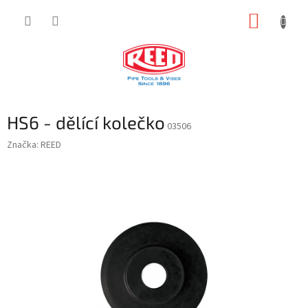
Přejít
NÁKUP
na
obsah
KOŠÍK
HS6 - dělící kolečko
03506
Značka:
REED