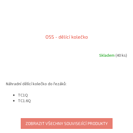
OSS - dělící kolečko
Skladem
(40 ks)
Náhradní dělící kolečko do řezáků:
TC1Q
TC1.6Q
TC2Q
T10
T15
T20
ZOBRAZIT VŠECHNY SOUVISEJÍCÍ PRODUKTY
SWAGELOK MS-TC-308 (nahrazuje kolečko MS-TCW-308)