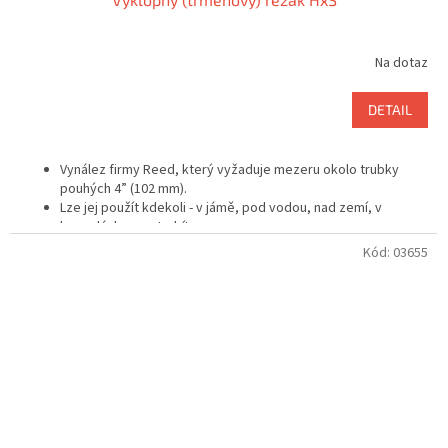
Na dotaz
DETAIL
Vynález firmy Reed, který vyžaduje mezeru okolo trubky
pouhých 4” (102 mm).
Lze jej použít kdekoli - v jámě, pod vodou, nad zemí, v
konzolách na potrubí!
Efektivní výkyv rukojeti pouze 90° až 110°.
Kód:
03655