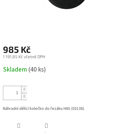
985 Kč
1 191,85 Kč včetně DPH
Měrná
Skladem
(40 ks)
cena:
Náhradní dělící kolečko do řezáku H6S (03138).