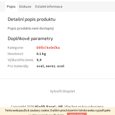
RIDGID model 10 (32910) - nahrazuje kolečko E-1240 (33165)
RIDGID model 15 (32920) - nahrazuje kolečko E-1240 (33165)
Popis
Diskuze
Ostatní informace
RIDGID model 20 (32930) - nahrazuje kolečko E-1240 (33165)
Detailní popis produktu
Popis produktu není dostupný
Doplňkové parametry
Kategorie
:
Dělící kolečka
Hmotnost
:
0.1 kg
Výška břitu (mm)
:
9,9
Pro materiály
:
ocel, nerez. ocel
Z
á
Vytvořil Shoptet
p
a
t
Copyright 2026
Hladík Pavel - HP
. Všechna práva vyhrazena.
í
Tento web používá soubory cookie. Dalším procházením tohoto webu vyjadřujete