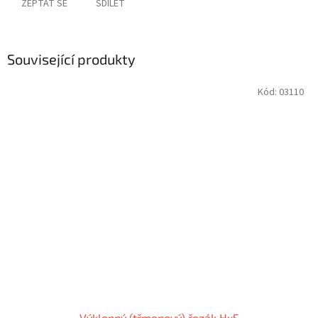
ZEPTAT SE
SDÍLET
Související produkty
Kód:
03110
Výklopný (třmenový) řezák HxS