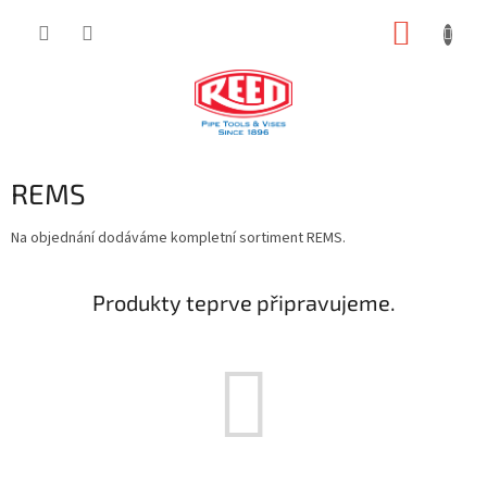
Přejít
NÁKUP
na
obsah
KOŠÍK
REMS
Na objednání dodáváme kompletní sortiment REMS.
Produkty teprve připravujeme.