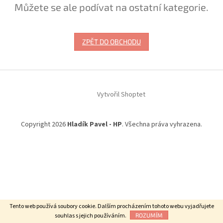
Můžete se ale podívat na ostatní kategorie.
ZPĚT DO OBCHODU
Z
á
Vytvořil Shoptet
p
a
t
Copyright 2026
Hladík Pavel - HP
. Všechna práva vyhrazena.
í
Tento web používá soubory cookie. Dalším procházením tohoto webu vyjadřujete
souhlas s jejich používáním.
ROZUMÍM