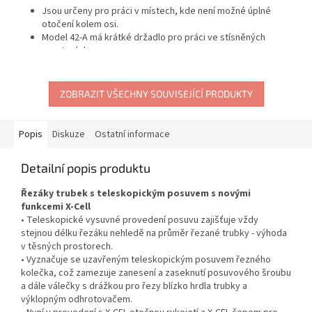
Jsou určeny pro práci v místech, kde není možné úplné
otočení kolem osi.
Model 42-A má krátké držadlo pro práci ve stísněných
prostorách.
Druhé madlo dodávané u modelu 44-S umožňuje při velkých
rozměrech potrubí práci ve dvojici.
Oba modely jsou vybaveny čtyřmi kolečky pro velká zatížení
ZOBRAZIT VŠECHNY SOUVISEJÍCÍ PRODUKTY
Popis
Diskuze
Ostatní informace
Detailní popis produktu
Řezáky trubek s teleskopickým posuvem s novými
funkcemi X-Cell
• Teleskopické vysuvné provedení posuvu zajišťuje vždy
stejnou délku řezáku nehledě na průměr řezané trubky - výhoda
v těsných prostorech.
• Vyznačuje se uzavřeným teleskopickým posuvem řezného
kolečka, což zamezuje zanesení a zaseknutí posuvového šroubu
a dále válečky s drážkou pro řezy blízko hrdla trubky a
výklopným odhrotovačem.