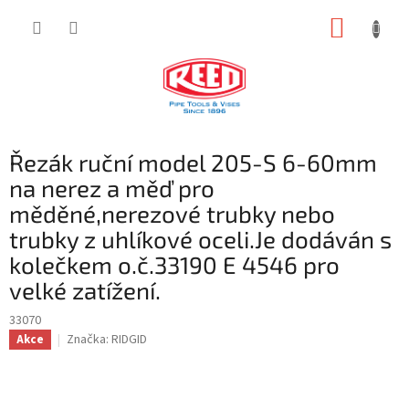
Přejít
NÁKUP
na
obsah
KOŠÍK
Řezák ruční model 205-S 6-60mm
na nerez a měď pro
měděné,nerezové trubky nebo
trubky z uhlíkové oceli.Je dodáván s
kolečkem o.č.33190 E 4546 pro
velké zatížení.
33070
Značka:
RIDGID
Akce