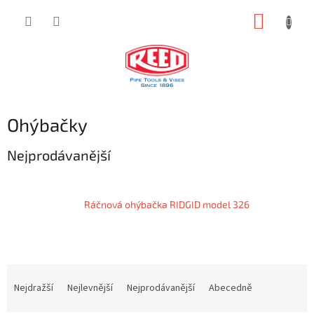
Přejít
NÁKUP
na
obsah
KOŠÍK
Ohýbačky
Nejprodávanější
Ráčnová ohýbačka RIDGID model 326
Ř
a
Nejdražší
Nejlevnější
Nejprodávanější
Abecedně
z