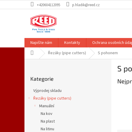
Přejít
+420604112095
p.hladik@reed.cz
na
obsah
Napište nám
Kontakty
Ochrana osobních úda
Domů
Řezáky (pipe cutters)
S pohonem
P
S p
o
Přeskočit
s
Kategorie
kategorie
Nejpr
t
r
Výprodej skladu
a
Řezáky (pipe cutters)
n
Manuální
n
í
Na kov
p
Na plast
a
Na litinu