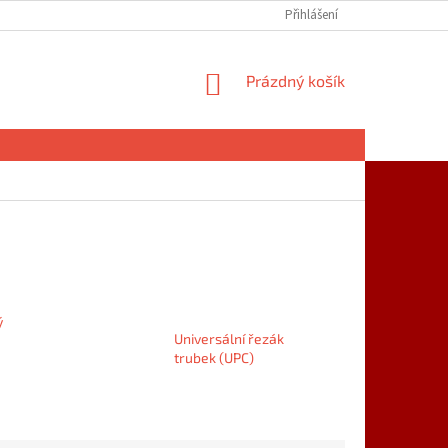
Přihlášení
NÁKUPNÍ
Prázdný košík
KOŠÍK
ý
Universální řezák
trubek (UPC)