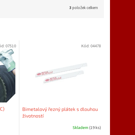
3
položek celkem
ód:
07510
Kód:
04478
PC)
Bimetalový řezný plátek s dlouhou
životností
Skladem
(19 ks)