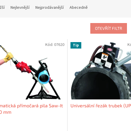
žší
Nejlevnější
Nejprodávanější
Abecedně
OTEVŘÍT FILTR
Kód:
07620
K
Tip
atická přímočará pila Saw-It
Universální řezák trubek (U
10 mm