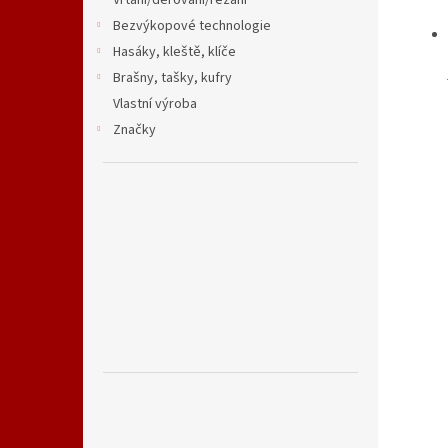
Vrtání/děrování/řezání
Bezvýkopové technologie
Hasáky, kleště, klíče
Brašny, tašky, kufry
Vlastní výroba
Značky