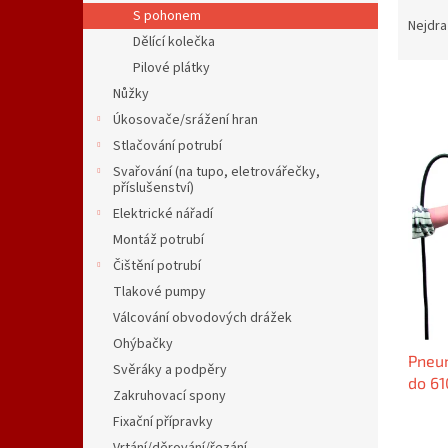
Ř
n
S pohonem
a
e
Nejdra
Dělící kolečka
z
l
e
Pilové plátky
n
Nůžky
í
Úkosovače/srážení hran
p
V
Stlačování potrubí
r
ý
Svařování (na tupo, eletrovářečky,
o
p
příslušenství)
d
i
Elektrické nářadí
u
s
Montáž potrubí
k
p
t
Čištění potrubí
r
ů
Tlakové pumpy
o
Válcování obvodových drážek
d
u
Ohýbačky
Pneum
k
Svěráky a podpěry
do 6
t
Zakruhovací spony
ů
Fixační přípravky