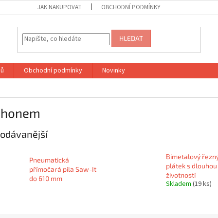
JAK NAKUPOVAT
OBCHODNÍ PODMÍNKY
HLEDAT
jů
Obchodní podmínky
Novinky
ohonem
odávanější
Bimetalový řezn
Pneumatická
plátek s dlouhou
přímočará pila Saw-It
životností
do 610 mm
Skladem
(19 ks)