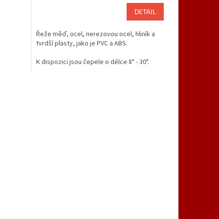
DETAIL
Řeže měď, ocel, nerezovou ocel, hliník a
tvrdší plasty, jako je PVC a ABS.
K dispozici jsou čepele o délce 8" - 30".
Vlnitě nastavené zuby poskytují volný
prostor pro průchod čepele řezem.
Kompatibilní s pilami
Widder®, Fein® a
Spitznas®.