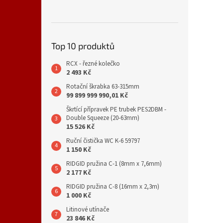
Top 10 produktů
RCX - řezné kolečko
2 493 Kč
Rotační škrabka 63-315mm
99 899 999 990,01 Kč
Škrtící přípravek PE trubek PES2DBM -
Double Squeeze (20-63mm)
15 526 Kč
Ruční čistička WC K-6 59797
1 150 Kč
RIDGID pružina C-1 (8mm x 7,6mm)
2 177 Kč
RIDGID pružina C-8 (16mm x 2,3m)
1 000 Kč
Litinové utínače
23 846 Kč