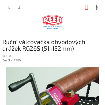
Přejít
NÁKUP
na
obsah
KOŠÍK
Ruční válcovačka obvodových
drážek RG26S (51-152mm)
08510
Značka:
REED