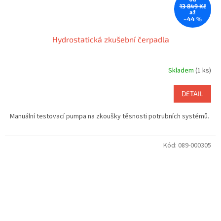
13 849 Kč
až
–44 %
Hydrostatická zkušební čerpadla
Skladem
(1 ks)
DETAIL
Manuální testovací pumpa na zkoušky těsnosti potrubních systémů.
Kód:
089-000305