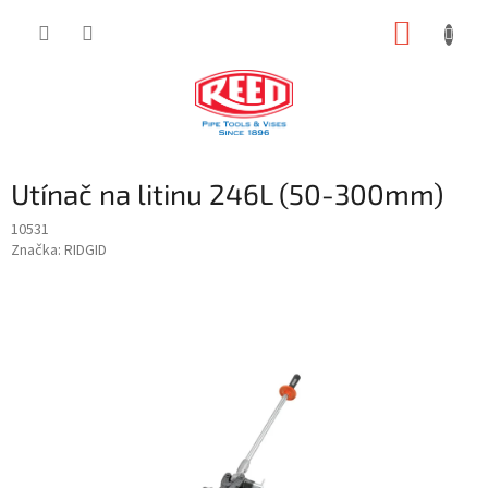
Přejít
NÁKUP
na
obsah
KOŠÍK
Utínač na litinu 246L (50-300mm)
10531
Značka:
RIDGID