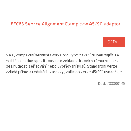
EFC63 Service Alignment Clamp c/w 45/90 adaptor
DETAIL
Malá, kompaktní servisní svorka pro vyrovnávání trubek zajišťuje
rychlé a snadné upnutí libovolné velikosti trubek v rámci rozsahu
bez nutnosti seřizování nebo uvolňování kusů. Standardní verze
zvládá přímé a redukční tvarovky, zatímco verze 45/90° usnadňuje
také upínání kolen.
Kód:
700000149