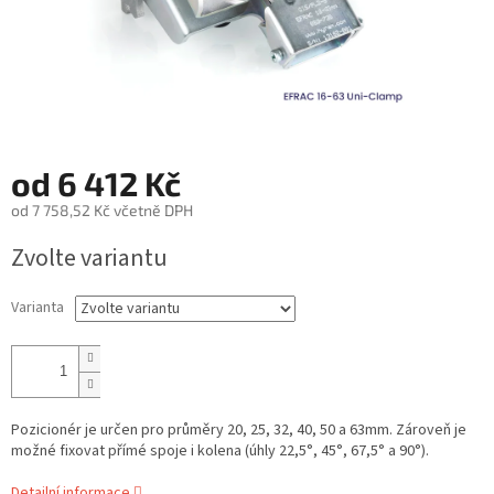
od
6 412 Kč
od
7 758,52 Kč
včetně DPH
Měrná
Zvolte variantu
cena:
Varianta
Pozicionér je určen pro průměry 20, 25, 32, 40, 50 a 63mm. Zároveň je
možné fixovat přímé spoje i kolena (úhly 22,5°, 45°, 67,5° a 90°).
Detailní informace