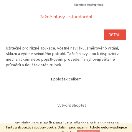
Tažné hlavy - standardní
DETAIL
Užitečné pro různé aplikace, včetně navijáku, směrového vrtání,
skluzu a výdeje svinutého potrubí. Tažné hlavy jsou k dispozici v
mechanickém nebo pojistkovém provedení a vyhovují většině
průměrů a tloušťek stěn trubek.
1
položek celkem
O
v
l
Z
á
á
d
Vytvořil Shoptet
p
a
a
c
t
í
Copyright 2026
Hladík Pavel - HP
. Všechna práva vyhrazena.
í
p
Tento web používá soubory cookie. Dalším procházením tohoto webu vyjadřujete