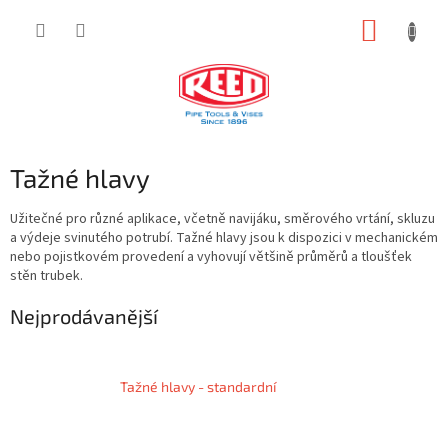
Přejít
NÁKUP
na
obsah
KOŠÍK
Tažné hlavy
Užitečné pro různé aplikace, včetně navijáku, směrového vrtání, skluzu
a výdeje svinutého potrubí. Tažné hlavy jsou k dispozici v mechanickém
nebo pojistkovém provedení a vyhovují většině průměrů a tloušťek
stěn trubek.
Nejprodávanější
Tažné hlavy - standardní