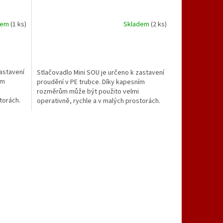
dem
(1 ks)
Skladem
(2 ks)
zastavení
Stlačovadlo Mini SOU je určeno k zastavení
ím
proudění v PE trubce. Díky kapesním
rozměrům může být použito velmi
torách.
operativně, rychle a v malých prostorách.
čením
Stlačení trubky je provedeno otáčením
ch
rukojeti ve směru chodu hodinových
ručiček.