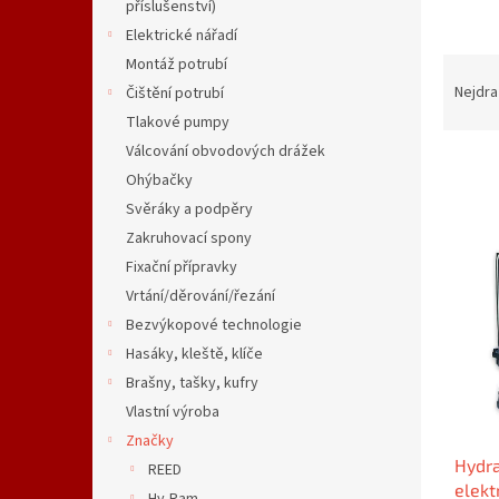
n
příslušenství)
e
Elektrické nářadí
l
Ř
Montáž potrubí
a
Nejdra
Čištění potrubí
z
Tlakové pumpy
e
Válcování obvodových drážek
n
Ohýbačky
í
Svěráky a podpěry
p
V
r
Zakruhovací spony
ý
o
Fixační přípravky
p
d
i
Vrtání/děrování/řezání
u
s
Bezvýkopové technologie
k
p
Hasáky, kleště, klíče
t
r
ů
Brašny, tašky, kufry
o
Vlastní výroba
d
Značky
u
Hydra
k
REED
elek
t