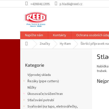
Přejít
+420604112095
p.hladik@reed.cz
na
obsah
Napište nám
Kontakty
Ochrana osobních úda
Domů
Značky
Hy-Ram
Škrtící přípravek na
P
Stl
o
Přeskočit
s
Kategorie
kategorie
Nabídka 
t
trubek.
r
Výprodej skladu
a
Nejpr
Řezáky (pipe cutters)
n
Nůžky
n
í
Úkosovače/srážení hran
p
Stlačování potrubí
a
Svařování (na tupo, eletrovářečky,