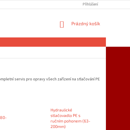
Přihlášení
NÁKUPNÍ
Prázdný košík
KOŠÍK
pletní servis pro opravy všech zařízení na stlačování PE
Hydraulické
stlačovadlo PE s
180-
ručním pohonem (63-
200mm)