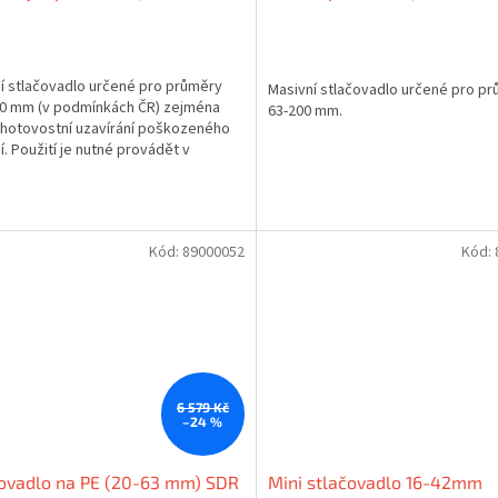
mm)
í stlačovadlo určené pro průměry
Masivní stlačovadlo určené pro p
0 mm (v podmínkách ČR) zejména
63-200 mm.
hotovostní uzavírání poškozeného
í. Použití je nutné provádět v
u s příslušnými normami.
Kód:
89000052
Kód:
6 579 Kč
–24 %
ovadlo na PE (20-63 mm) SDR
Mini stlačovadlo 16-42mm