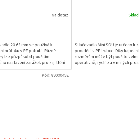
Na dotaz
Skla
vadlo 20-63 mm se používá k
Stlačovadlo Mini SOU je určeno k 
í průtoku v PE potrubí. Různé
proudění v PE trubce. Díky kapesn
y lze přizpůsobit použitím
rozměrům může být použito velmi
ho nastavení zarážek pro zajištění
operativně, rychle a v malých pros
lní "stlačovací mezery".
Kód:
89000492
Stlačení trubky je provedeno otá
rukojeti ve směru chodu hodinový
ručiček.