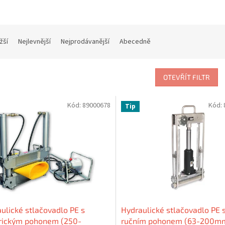
žší
Nejlevnější
Nejprodávanější
Abecedně
OTEVŘÍT FILTR
Kód:
89000678
Kód:
Tip
ulické stlačovadlo PE s
Hydraulické stlačovadlo PE 
trickým pohonem (250-
ručním pohonem (63-200m