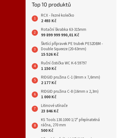
Top 10 produktů
RCX - řezné kolečko
2 493 Kč
Rotační škrabka 63-315mm
99 899 999 990,01 Kč
Škrtící přípravek PE trubek PES2DBM -
Double Squeeze (20-63mm)
15 526 Kč
Ruční čistička WC K-6 59797
1 150 Kč
RIDGID pružina C-1 (8mm x 7,6mm)
2 177 Kč
RIDGID pružina C-8 (16mm x 2,3m)
1 000 Kč
Litinové utínače
23 846 Kč
KS Tools 130.1000 1/2" přepínatelná
ráčna, 270 mm
500 Kč