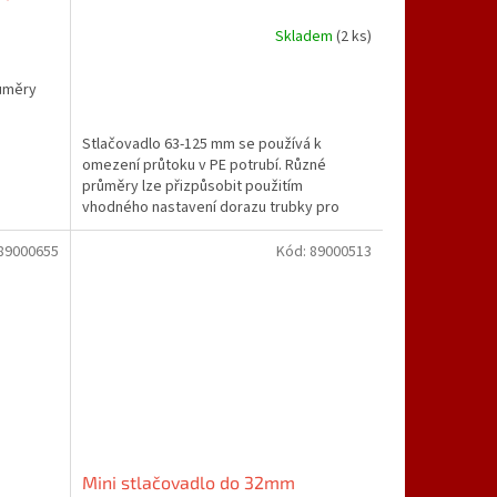
Skladem
(2 ks)
růměry
Stlačovadlo 63-125 mm se používá k
omezení průtoku v PE potrubí. Různé
průměry lze přizpůsobit použitím
vhodného nastavení dorazu trubky pro
zajištění optimální stlačovací mezery.
89000655
Kód:
89000513
Mini stlačovadlo do 32mm