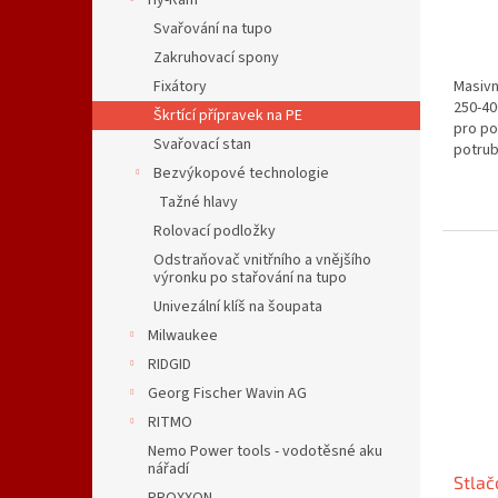
Hy-Ram
400
ů
Svařování na tupo
Zakruhovací spony
Masivn
Fixátory
250-40
Škrtící přípravek na PE
pro po
Svařovací stan
potrub
soulad
Bezvýkopové technologie
Tažné hlavy
Rolovací podložky
Odstraňovač vnitřního a vnějšího
výronku po stařování na tupo
Univezální klíš na šoupata
Milwaukee
RIDGID
Georg Fischer Wavin AG
RITMO
Nemo Power tools - vodotěsné aku
nářadí
Stlač