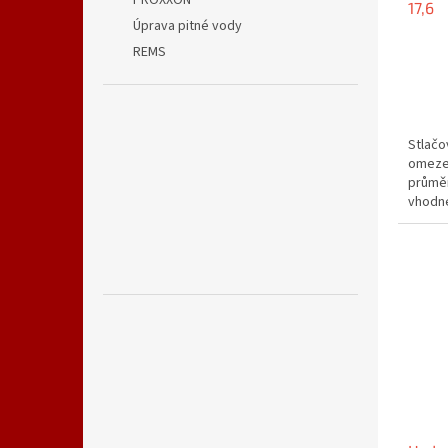
PROXXON
17,6
Úprava pitné vody
REMS
Stlačo
omezen
průměr
vhodné
optimá