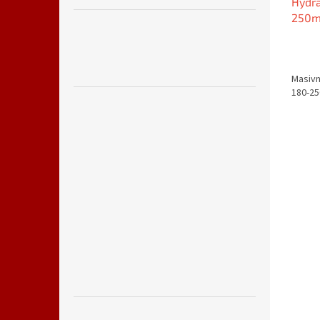
Hydra
250
Masivn
180-2