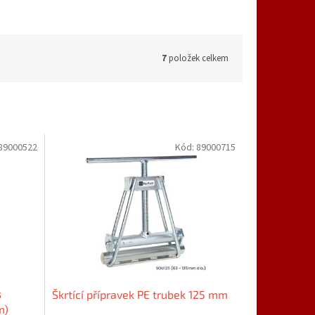
7
položek celkem
89000522
Kód:
89000715
s
Škrtící přípravek PE trubek 125 mm
m)