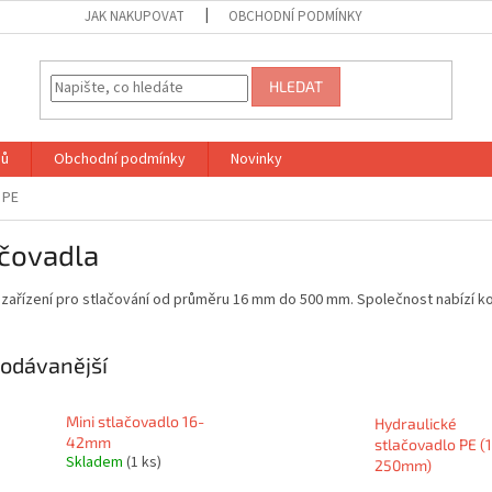
JAK NAKUPOVAT
OBCHODNÍ PODMÍNKY
HLEDAT
jů
Obchodní podmínky
Novinky
 PE
ačovadla
zařízení pro stlačování od průměru 16 mm do 500 mm. Společnost nabízí kom
odávanější
Mini stlačovadlo 16-
Hydraulické
42mm
stlačovadlo PE (
Skladem
(1 ks)
250mm)