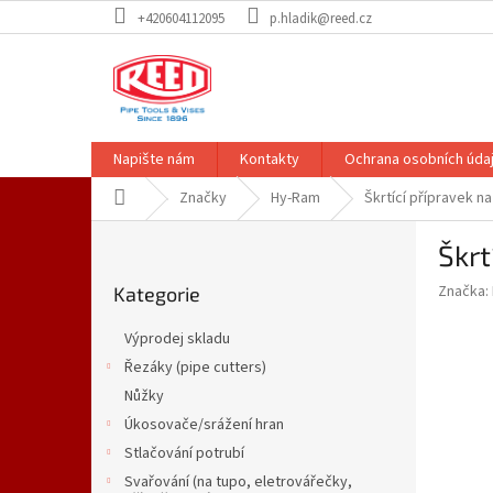
Přejít
+420604112095
p.hladik@reed.cz
na
obsah
Napište nám
Kontakty
Ochrana osobních úda
Domů
Značky
Hy-Ram
Škrtící přípravek na
P
Škrt
o
Přeskočit
s
Značka:
Kategorie
kategorie
t
r
Výprodej skladu
a
Řezáky (pipe cutters)
n
Nůžky
n
í
Úkosovače/srážení hran
p
Stlačování potrubí
a
Svařování (na tupo, eletrovářečky,