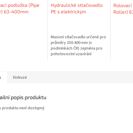
ací podložka (Pipe
Hydraulické stlačovadlo
Rolovací
er) 63-400mm
PE s elektrickým
Roller) 
pohonem (250-400mm)
Masivní stlačovadlo určené pro
průměry 250-400 mm (v
podmínkách ČR) zejména pro
pohotovostní uzavírání
poškozeného potrubí. Použití
je nutné provádět v souladu s
příslušnými normami.
s
Diskuze
ailní popis produktu
s produktu není dostupný