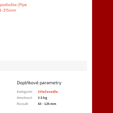
 podložka (Pipe
63-315mm
Doplňkové parametry
Kategorie
:
Stlačovadla
Hmotnost
:
3.5 kg
Rozsah
:
63 - 125 mm