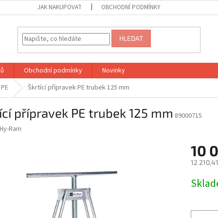
JAK NAKUPOVAT
OBCHODNÍ PODMÍNKY
HLEDAT
jů
Obchodní podmínky
Novinky
 PE
Škrtící přípravek PE trubek 125 mm
ící přípravek PE trubek 125 mm
89000715
Hy-Ram
10 0
12 210,4
Měrná
Skla
cena: