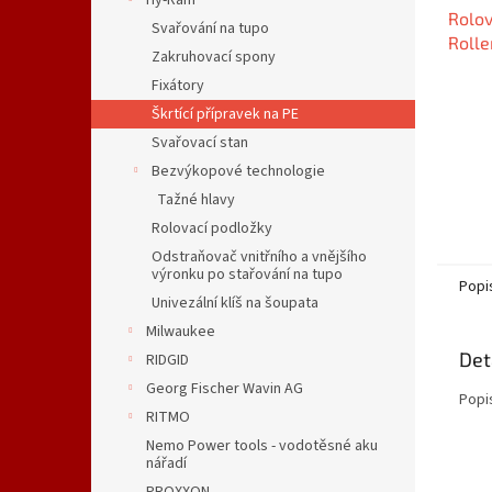
Hy-Ram
Rolov
Svařování na tupo
Roll
Zakruhovací spony
Fixátory
Škrtící přípravek na PE
Svařovací stan
Bezvýkopové technologie
Tažné hlavy
Rolovací podložky
Odstraňovač vnitřního a vnějšího
výronku po stařování na tupo
Popi
Univezální klíš na šoupata
Milwaukee
Det
RIDGID
Georg Fischer Wavin AG
Popi
RITMO
Nemo Power tools - vodotěsné aku
nářadí