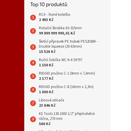
Top 10 produktů
RCX - řezné kolečko
2 493 Kč
Rotační škrabka 63-315mm
99 899 999 990,01 Kč
Škrtící přípravek PE trubek PES2DBM -
Double Squeeze (20-63mm)
15 526 Kč
Ruční čistička WC K-6 59797
1 150 Kč
RIDGID pružina C-1 (8mm x 7,6mm)
2 177 Kč
RIDGID pružina C-8 (16mm x 2,3m)
1 000 Kč
Litinové utínače
23 846 Kč
KS Tools 130.1000 1/2" přepínatelná
ráčna, 270 mm
500 Kč