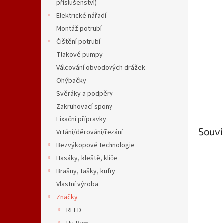
n
příslušenství)
e
Elektrické nářadí
l
Montáž potrubí
Čištění potrubí
Tlakové pumpy
Válcování obvodových drážek
Ohýbačky
Svěráky a podpěry
Zakruhovací spony
Fixační přípravky
Souvi
Vrtání/děrování/řezání
Bezvýkopové technologie
Hasáky, kleště, klíče
Brašny, tašky, kufry
Vlastní výroba
Značky
REED