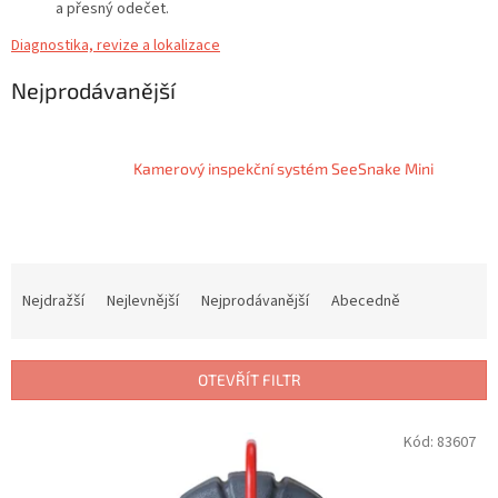
a přesný odečet.
Diagnostika, revize a lokalizace
Nejprodávanější
Kamerový inspekční systém SeeSnake Mini
Ř
a
Nejdražší
Nejlevnější
Nejprodávanější
Abecedně
z
e
n
OTEVŘÍT FILTR
í
p
V
Kód:
83607
r
ý
o
p
d