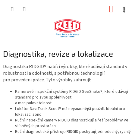
Přejít
NÁKUP
na
obsah
KOŠÍK
Diagnostika, revize a lokalizace
Diagnostika RIDGID® nabízí výrobky, které udávají standard v
robustnosti a odolnosti, s potřebnou technologií
pro provedení práce. Tyto výrobky zahrnují:
Kamerové inspekční systémy RIDGID SeeSnake®, které udávají
standard pro svou spolehlivost
a manipulovatelnost.
Lokátor NaviTrack Scout® má nejsnadnější použití. Ideální pro
lokalizaci sond.
Ruční inspekční kamery RIDGID diagnostikují a řeší problémy ve
stísněných prostorách.
Ruční diagnostické přístroje RIDGID poskytují jednoduchý, rychlý