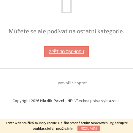
Můžete se ale podívat na ostatní kategorie.
ZPĚT DO OBCHODU
Z
á
Vytvořil Shoptet
p
a
t
Copyright 2026
Hladík Pavel - HP
. Všechna práva vyhrazena.
í
Tento web používá soubory cookie. Dalším procházením tohoto webu vyjadřujete
souhlas s jejich používáním.
ROZUMÍM