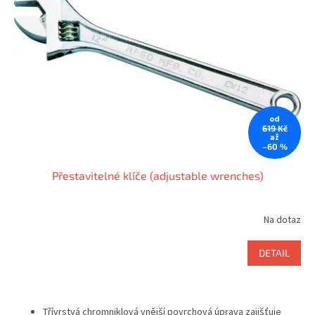
u
s
k
p
t
r
ů
o
d
u
k
t
od
ů
619 Kč
až
–60 %
Přestavitelné klíče (adjustable wrenches)
Na dotaz
DETAIL
Třívrstvá chromniklová vnější povrchová úprava zajišťuje