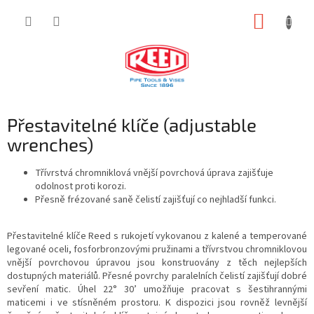
Přejít
NÁKUP
na
obsah
KOŠÍK
Přestavitelné klíče (adjustable
wrenches)
Třívrstvá chromniklová vnější povrchová úprava zajišťuje
odolnost proti korozi.
Přesně frézované saně čelistí zajišťují co nejhladší funkci.
Přestavitelné klíče Reed s rukojetí vykovanou z kalené a temperované
legované oceli, fosforbronzovými pružinami a třívrstvou chromniklovou
vnější povrchovou úpravou jsou konstruovány z těch nejlepších
dostupných materiálů. Přesné povrchy paralelních čelistí zajišťují dobré
sevření matic. Úhel 22° 30’ umožňuje pracovat s šestihrannými
maticemi i ve stísněném prostoru. K dispozici jsou rovněž levnější