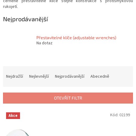
černěné přestavitelné klíče stejné konstrukce s protismykovou
rukojetí.
Nejprodávanější
Přestavitelné klíče (adjustable wrenches)
Na dotaz
Ř
a
Nejdražší
Nejlevnější
Nejprodávanější
Abecedně
z
e
n
OTEVŘÍT FILTR
í
p
V
Kód:
02199
r
Akce
ý
o
p
d
i