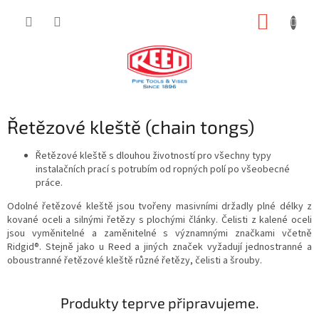
Přejít
NÁKUP
na
obsah
KOŠÍK
Řetězové kleště (chain tongs)
Řetězové kleště s dlouhou životností pro všechny typy
instalačních prací s potrubím od ropných polí po všeobecné
práce.
Odolné řetězové kleště jsou tvořeny masivními držadly plné délky z
kované oceli a silnými řetězy s plochými články. Čelisti z kalené oceli
jsou vyměnitelné a zaměnitelné s významnými značkami včetně
Ridgid®. Stejně jako u Reed a jiných značek vyžadují jednostranné a
oboustranné řetězové kleště různé řetězy, čelisti a šrouby.
Produkty teprve připravujeme.