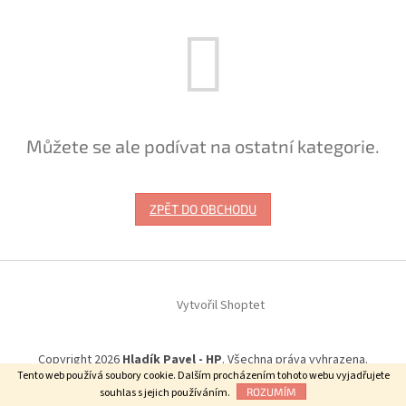
Můžete se ale podívat na ostatní kategorie.
ZPĚT DO OBCHODU
Z
á
Vytvořil Shoptet
p
a
t
Copyright 2026
Hladík Pavel - HP
. Všechna práva vyhrazena.
í
Tento web používá soubory cookie. Dalším procházením tohoto webu vyjadřujete
souhlas s jejich používáním.
ROZUMÍM